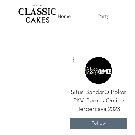
Home
Party
More actions
Situs BandarQ Poker
PKV Games Online
Terpercaya 2023
Follow