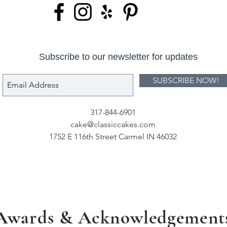
Subscribe to our newsletter for updates
SUBSCRIBE NOW!
317-844-6901
cake@classiccakes.com
1752 E 116th Street Carmel IN 46032
Awards & Acknowledgement