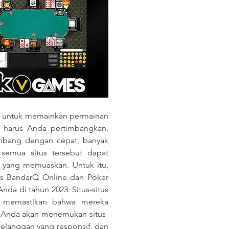
ne untuk memainkan permainan 
 harus Anda pertimbangkan. 
mbang dengan cepat, banyak 
semua situs tersebut dapat 
yang memuaskan. Untuk itu, 
us BandarQ Online dan Poker 
nda di tahun 2023. Situs-situs 
uk memastikan bahwa mereka 
i, Anda akan menemukan situs-
elanggan yang responsif, dan 