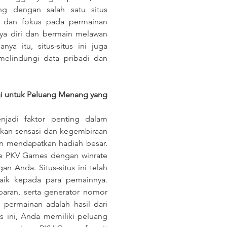
proses transaksi yang aman dan cepat. Bergabung dengan salah satu situs 
 dan fokus pada permainan 
a diri dan bermain melawan 
a itu, situs-situs ini juga 
elindungi data pribadi dan 
i untuk Peluang Menang yang 
jadi faktor penting dalam 
akan sensasi dan kegembiraan 
n mendapatkan hadiah besar. 
ine PKV Games dengan winrate 
 Anda. Situs-situs ini telah 
ik kepada para pemainnya. 
aran, serta generator nomor 
permainan adalah hasil dari 
 ini, Anda memiliki peluang 