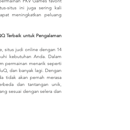
ermainan PKV Games favorit 
-situs ini juga sering kali 
pat meningkatkan peluang 
Q Terbaik untuk Pengalaman 
, situs judi online dengan 14 
uhi kebutuhan Anda. Dalam 
m permainan menarik seperti 
uQ, dan banyak lagi. Dengan 
da tidak akan pernah merasa 
rbeda dan tantangan unik, 
ng sesuai dengan selera dan 